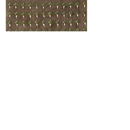
Natur Kunst Prozesse
Group Show
08.06.2026-28.06.2026
HIPP Halle
Gmunden AT
Read More