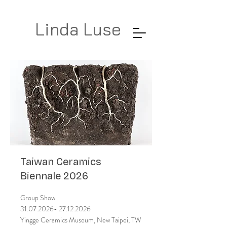
Linda Luse
Taiwan Ceramics
Biennale 2026
Group Show
31.07.2026- 27.12.2026
Yingge Ceramics Museum, New Taipei, TW